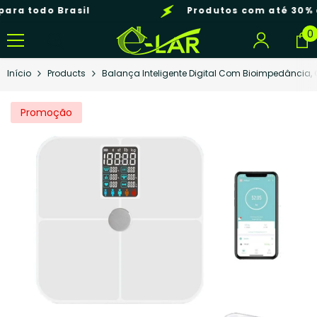
Pular Para O Conteúdo
odo Brasil
Produtos com até 30% de des
0
0
i
Início
Products
Balança Inteligente Digital Com Bioimpedância, 
Promoção