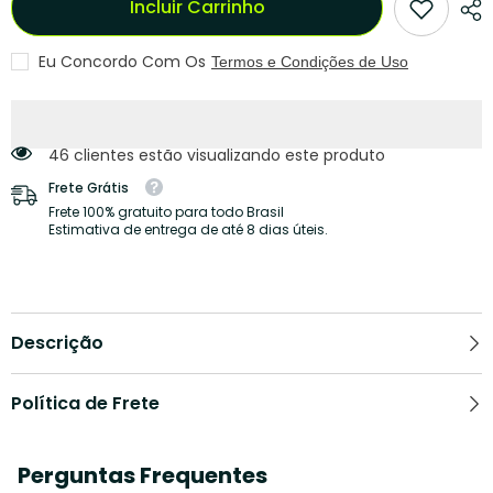
Incluir Carrinho
Composição
Composição
Corporal,
Corporal,
Bluetooth,
Bluetooth,
180kg
180kg
Eu Concordo Com Os
Termos e Condições de Uso
46 clientes estão visualizando este produto
Frete Grátis
Frete 100% gratuito para todo Brasil
Estimativa de entrega de até 8 dias úteis.
Descrição
Política de Frete
Perguntas Frequentes