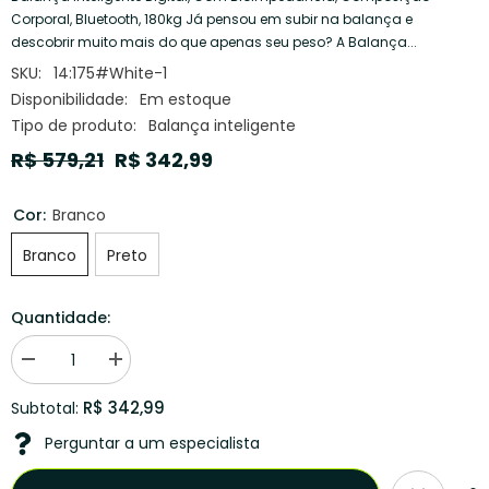
Corporal, Bluetooth, 180kg Já pensou em subir na balança e
descobrir muito mais do que apenas seu peso? A Balança...
SKU:
14:175#White-1
Disponibilidade:
Em estoque
Tipo de produto:
Balança inteligente
R$ 579,21
R$ 342,99
Cor:
Branco
Branco
Preto
Quantidade:
Diminuir
Aumentar
quantidade
quantidade
para
para
R$ 342,99
Subtotal:
Balança
Balança
Inteligente
Inteligente
Perguntar a um especialista
Digital
Digital
com
com
Bioimpedância,
Bioimpedância,