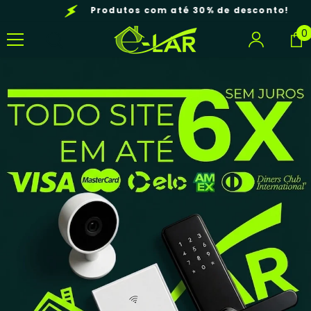
Pular Para O Conteúdo
Produtos com até 30% de desconto!
0
0
i