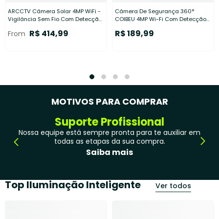
ARCCTV Câmera Solar 4MP WiFi -
Câmera De Segurança 360°
Vigilância Sem Fio Com Detecção
COIBEU 4MP Wi-Fi Com Detecção
De Humanoides
Humana
R$ 414,99
R$ 189,99
From
MOTIVOS PARA COMPRAR
Suporte Profissional
Nossa equipe está sempre pronta para te auxiliar em
todas as etapas da sua compra.
Saiba mais
Top Iluminação Inteligente
Ver todos