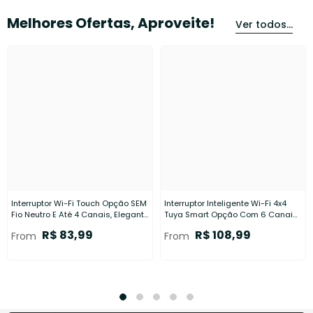
Melhores Ofertas, Aproveite!
Ver todos...
Interruptor Wi-Fi Touch Opção SEM
Interruptor Inteligente Wi-Fi 4x4
Fio Neutro E Até 4 Canais, Elegante
Tuya Smart Opção Com 6 Canais,
E Integrado Com Alexa Ou Google
Com Touch Integrado Com Alexa E
R$ 83,99
R$ 108,99
From
From
Home
Google Home