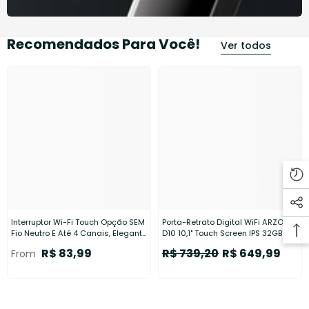
Recomendados Para Você!
Ver todos
Interruptor Wi-Fi Touch Opção SEM
Porta-Retrato Digital WiFi ARZOPA
Fio Neutro E Até 4 Canais, Elegante
D10 10,1" Touch Screen IPS 32GB |
E Integrado Com Alexa Ou Google
App Frameo
R$ 83,99
R$ 739,20
R$ 649,99
From
Home