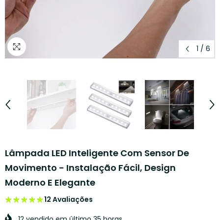
1
/
6
Lâmpada LED Inteligente Com Sensor De
Movimento - Instalação Fácil, Design
Moderno E Elegante
12 Avaliações
★★★★★
★★★★★
12
vendido em último
35
horas