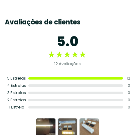
Avaliações de clientes
5.0
★★★★★
★★★★★
12 Avaliações
5 Estrelas
12
4 Estrelas
0
3 Estrelas
0
2 Estrelas
0
1 Estrela
0