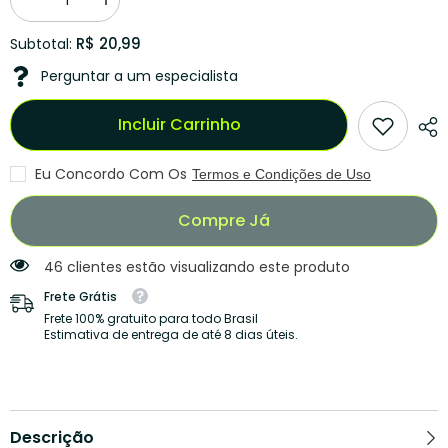
Diminuir
Aumentar
quantidade
quantidade
para
para
R$ 20,99
Subtotal:
Lâmpada
Lâmpada
LED
LED
Perguntar a um especialista
Inteligente
Inteligente
com
com
Sensor
Sensor
Incluir Carrinho
de
de
Movimento
Movimento
-
-
Instalação
Instalação
Eu Concordo Com Os
Termos e Condições de Uso
Fácil,
Fácil,
Design
Design
Moderno
Moderno
Compre Já
e
e
Elegante
Elegante
46 clientes estão visualizando este produto
Frete Grátis
Frete 100% gratuito para todo Brasil
Estimativa de entrega de até 8 dias úteis.
Descrição