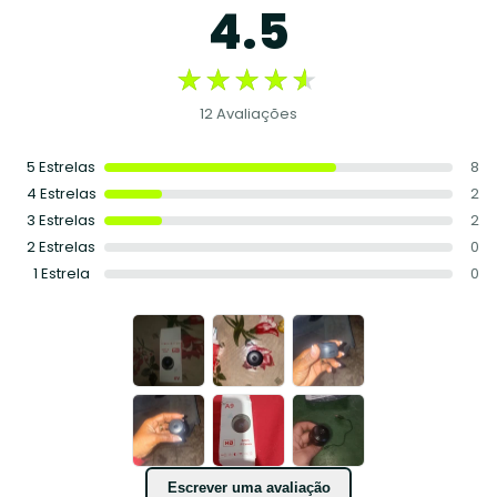
4.5
★★★★★
★★★★★
12 Avaliações
5 Estrelas
8
4 Estrelas
2
3 Estrelas
2
2 Estrelas
0
1 Estrela
0
Escrever uma avaliação