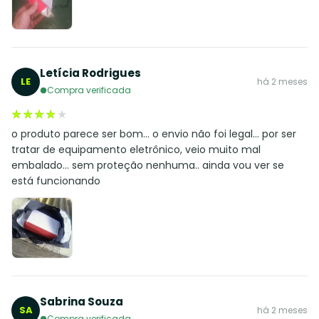
Letícia Rodrigues
LE
há 2 meses
Compra verificada
★★★★★
★★★★★
o produto parece ser bom... o envio não foi legal... por ser
tratar de equipamento eletrônico, veio muito mal
embalado... sem proteção nenhuma.. ainda vou ver se
está funcionando
Sabrina Souza
SA
há 2 meses
Compra verificada