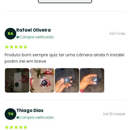
Rafael Oliveira
RA
há 1 mês
Compra verificada
★★★★★
★★★★★
Produto bom sempre quiz ter uma câmera ainda ñ instalei
porém irei em breve
Thiago Dias
TH
há 10 meses
Compra verificada
★★★★★
★★★★★