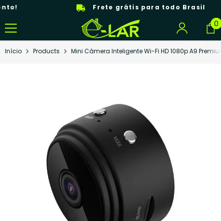
Pular Para O Conteúdo
Frete grátis para todo Brasil
0
0
i
Início
Products
Mini Câmera Inteligente Wi-Fi HD 1080p A9 Premiu