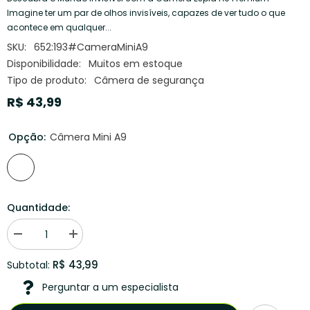
Imagine ter um par de olhos invisíveis, capazes de ver tudo o que
acontece em qualquer...
SKU:
652:193#CameraMiniA9
Disponibilidade:
Muitos em estoque
Tipo de produto:
Câmera de segurança
R$ 43,99
Opção:
Câmera Mini A9
Quantidade:
Diminuir
Aumentar
quantidade
quantidade
para
para
R$ 43,99
Subtotal:
Mini
Mini
Câmera
Câmera
Perguntar a um especialista
Inteligente
Inteligente
Wi-
Wi-