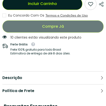
Fi
Fi
Incluir Carrinho
HD
HD
1080p
1080p
A9
A9
Premium:
Premium:
Eu Concordo Com Os
Termos e Condições de Uso
Seu
Seu
Olho
Olho
Secreto
Secreto
Compre Já
24/7
24/7
10 clientes estão visualizando este produto
Frete Grátis
Frete 100% gratuito para todo Brasil
Estimativa de entrega de até 8 dias úteis.
Descrição
Política de Frete