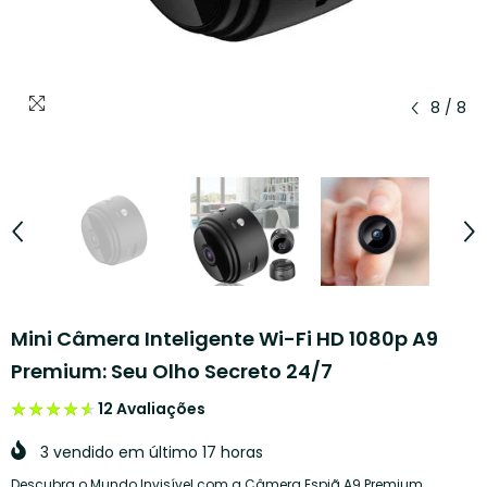
8
/
8
Mini Câmera Inteligente Wi-Fi HD 1080p A9
Premium: Seu Olho Secreto 24/7
12 Avaliações
★★★★★
★★★★★
3
vendido em último
17
horas
Descubra o Mundo Invisível com a Câmera Espiã A9 Premium